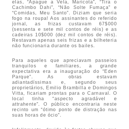
elas, “Apague a Vela, Maricota”, “Tira o
Cachimbo Dahi”, “Não Solte Fumaça” e
“Comidas, Meu Santo”. Diziam que seria
fogo na roupa! Aos assinantes do referido
jornal, as frizas custavam 67$000
(sessenta e sete mil contos de réis) e as
cadeiras 10$000 (dez mil contos de réis).
Restavam apenas seis frizas e a bilheteria
não funcionaria durante os bailes.
Para aqueles que apreciavam passeios
tranquilos e familiares, a grande
expectativa era a inauguração do “Eden
Parque”. As obras estavam
adiantadíssimas e, segundo seus
proprietários, Emilio Brambilla e Domingos
Vitta, ficariam prontas para o Carnaval. O
local tinha “aspecto agradável e
attrahente”. O público encontraria neste
recinto um “ótimo ponto de distração nas
suas horas de ócio”.